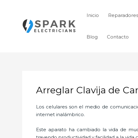
Ir
al
Inicio
Reparadores
contenido
Blog
Contacto
Arreglar Clavija de Ca
Los celulares son el medio de comunicaci
internet inalámbrico.
Este aparato ha cambiado la vida de much
trayendo productividad y facilidad a la vid