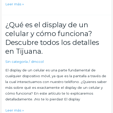
Leer más »
¿Qué es el display de un
¿Qué
es
celular y cómo funciona?
el
display
Descubre todos los detalles
de
en Tijuana.
un
celular
Sin categoría
/
dmccol
y
cómo
El display de un celular es una parte fundamental de
funciona?
cualquier dispositivo móvil, ya que es la pantalla a través de
Descubre
la cual interactuamos con nuestro teléfono. ¿Quieres saber
todos
más sobre qué es exactamente el display de un celular y
los
cómo funciona? En este artículo te lo explicaremos
detalles
detalladamente. ¡No te lo pierdas! El display
en
Tijuana.
Leer más »