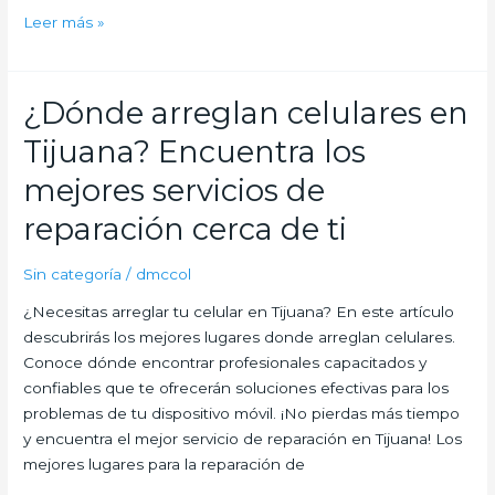
Leer más »
¿Dónde arreglan celulares en
¿Dónde
arreglan
Tijuana? Encuentra los
celulares
en
mejores servicios de
Tijuana?
reparación cerca de ti
Encuentra
los
Sin categoría
/
dmccol
mejores
servicios
¿Necesitas arreglar tu celular en Tijuana? En este artículo
de
descubrirás los mejores lugares donde arreglan celulares.
reparación
Conoce dónde encontrar profesionales capacitados y
cerca
confiables que te ofrecerán soluciones efectivas para los
de
problemas de tu dispositivo móvil. ¡No pierdas más tiempo
ti
y encuentra el mejor servicio de reparación en Tijuana! Los
mejores lugares para la reparación de