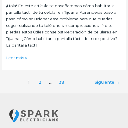
táctil
¡Hola! En este artículo te enseñaremos cómo habilitar la
en
pantalla táctil de tu celular en Tijuana. Aprenderás paso a
tu
paso cómo solucionar este problema para que puedas
celular
seguir utilizando tu teléfono sin complicaciones. ¡No te
en
pierdas estos útiles consejos! Reparación de celulares en
Tijuana
Tijuana: ¿Cómo habilitar la pantalla táctil de tu dispositivo?
La pantalla táctil
Leer más »
1
2
…
38
Siguiente
→