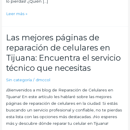
lo pierdas! ¿Quién […]
Leer más »
Las mejores páginas de
Las
mejores
reparación de celulares en
páginas
de
Tijuana: Encuentra el servicio
reparación
técnico que necesitas
de
celulares
Sin categoría
/
dmccol
en
Tijuana:
¡Bienvenidos a mi blog de Reparación de Celulares en
Encuentra
Tijuana! En este artículo les hablaré sobre las mejores
el
páginas de reparación de celulares en la ciudad. Si estás
servicio
buscando un servicio profesional y confiable, no te pierdas
técnico
esta lista con las opciones más destacadas. ¡No esperes
que
más y descubre dónde reparar tu celular en Tijuana!
necesitas