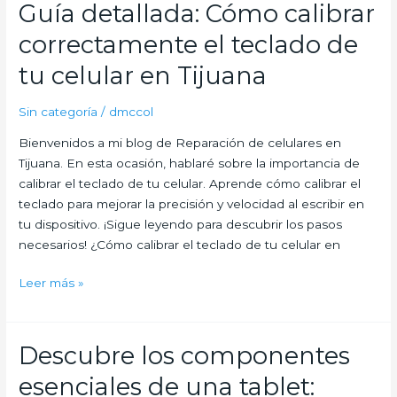
Guía detallada: Cómo calibrar
Guía
detallada:
correctamente el teclado de
Cómo
calibrar
tu celular en Tijuana
correctamente
el
Sin categoría
/
dmccol
teclado
Bienvenidos a mi blog de Reparación de celulares en
de
Tijuana. En esta ocasión, hablaré sobre la importancia de
tu
calibrar el teclado de tu celular. Aprende cómo calibrar el
celular
teclado para mejorar la precisión y velocidad al escribir en
en
tu dispositivo. ¡Sigue leyendo para descubrir los pasos
Tijuana
necesarios! ¿Cómo calibrar el teclado de tu celular en
Leer más »
Descubre los componentes
Descubre
los
esenciales de una tablet:
componentes