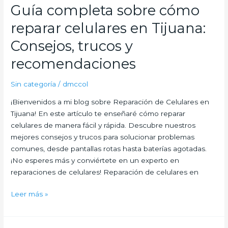
Guía completa sobre cómo
Guía
completa
reparar celulares en Tijuana:
sobre
cómo
Consejos, trucos y
reparar
recomendaciones
celulares
en
Sin categoría
/
dmccol
Tijuana:
Consejos,
¡Bienvenidos a mi blog sobre Reparación de Celulares en
trucos
Tijuana! En este artículo te enseñaré cómo reparar
y
celulares de manera fácil y rápida. Descubre nuestros
recomendaciones
mejores consejos y trucos para solucionar problemas
comunes, desde pantallas rotas hasta baterías agotadas.
¡No esperes más y conviértete en un experto en
reparaciones de celulares! Reparación de celulares en
Leer más »