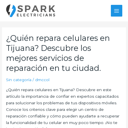
Ir
MAI
al
MEN
contenido
Paginación
de
¿Quién repara celulares en
¿Quién
entradas
repara
Tijuana? Descubre los
celulares
en
mejores servicios de
Tijuana?
reparación en tu ciudad.
Descubre
los
Sin categoría
/
dmccol
mejores
servicios
¿Quién repara celulares en Tijuana? Descubre en este
de
artículo la importancia de confiar en expertos capacitados
reparación
para solucionar los problemas de tus dispositivos móviles.
en
Conoce los criterios clave para elegir un centro de
tu
reparación confiable y cómo pueden ayudarte a recuperar
ciudad.
la funcionalidad de tu celular en muy poco tiempo. ¡No te