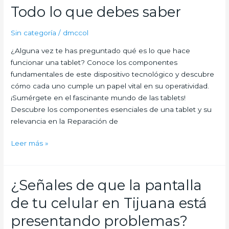
esenciales
Todo lo que debes saber
de
una
Sin categoría
/
dmccol
tablet:
¿Alguna vez te has preguntado qué es lo que hace
Todo
funcionar una tablet? Conoce los componentes
lo
fundamentales de este dispositivo tecnológico y descubre
que
cómo cada uno cumple un papel vital en su operatividad.
debes
¡Sumérgete en el fascinante mundo de las tablets!
saber
Descubre los componentes esenciales de una tablet y su
relevancia en la Reparación de
Leer más »
¿Señales de que la pantalla
¿Señales
de
de tu celular en Tijuana está
que
la
presentando problemas?
pantalla