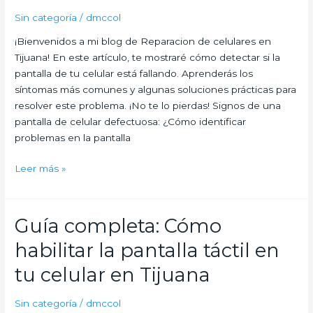
de
Sin categoría
/
dmccol
tu
¡Bienvenidos a mi blog de Reparacion de celulares en
celular
Tijuana! En este artículo, te mostraré cómo detectar si la
en
pantalla de tu celular está fallando. Aprenderás los
Tijuana
síntomas más comunes y algunas soluciones prácticas para
está
resolver este problema. ¡No te lo pierdas! Signos de una
presentando
pantalla de celular defectuosa: ¿Cómo identificar
problemas?
problemas en la pantalla
Leer más »
Guía completa: Cómo
Guía
completa:
habilitar la pantalla táctil en
Cómo
habilitar
tu celular en Tijuana
la
pantalla
Sin categoría
/
dmccol