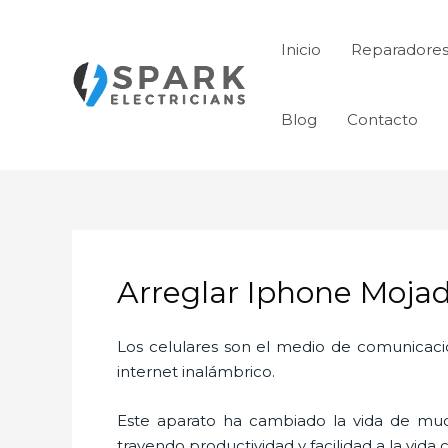
Ir
al
Inicio
Reparadores
contenido
Blog
Contacto
Arreglar Iphone Mojad
Los celulares son el medio de comunicaci
internet inalámbrico.
Este aparato ha cambiado la vida de much
trayendo productividad y facilidad a la vid