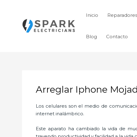
Ir
al
Inicio
Reparadores
contenido
Blog
Contacto
Arreglar Iphone Moja
Los celulares son el medio de comunicaci
internet inalámbrico.
Este aparato ha cambiado la vida de much
trayendo productividad y facilidad a la vid