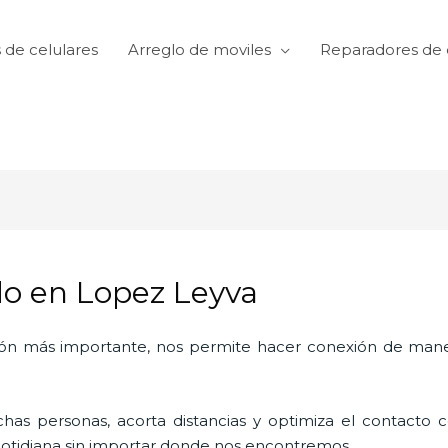
 de celulares
Arreglo de moviles
Reparadores de 
do en Lopez Leyva
ón más importante, nos permite hacer conexión de manera
as personas, acorta distancias y optimiza el contacto co
a cotidiana sin importar donde nos encontremos.