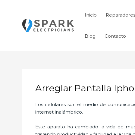
Ir
al
Inicio
Reparadores
contenido
Blog
Contacto
Arreglar Pantalla Ipho
Los celulares son el medio de comunicaci
internet inalámbrico.
Este aparato ha cambiado la vida de much
trayendo productividad y facilidad a la vid