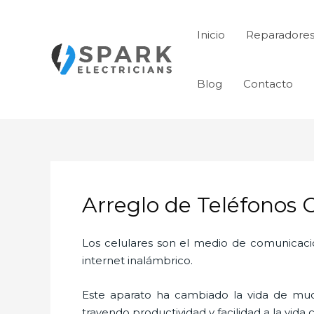
Ir
al
Inicio
Reparadores
contenido
Blog
Contacto
Arreglo de Teléfonos C
Los celulares son el medio de comunicaci
internet inalámbrico.
Este aparato ha cambiado la vida de much
trayendo productividad y facilidad a la vid