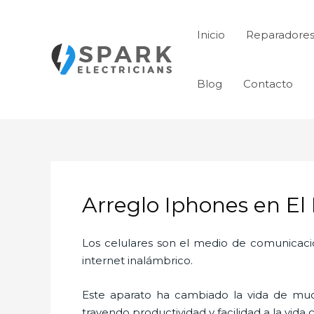
Ir
al
Inicio
Reparadores
contenido
Blog
Contacto
Arreglo Iphones en El
Los celulares son el medio de comunicaci
internet inalámbrico.
Este aparato ha cambiado la vida de much
trayendo productividad y facilidad a la vid