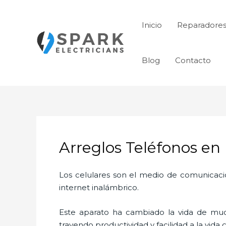
Ir
al
Inicio
Reparadores
contenido
Blog
Contacto
Arreglos Teléfonos en
Los celulares son el medio de comunicaci
internet inalámbrico.
Este aparato ha cambiado la vida de much
trayendo productividad y facilidad a la vid