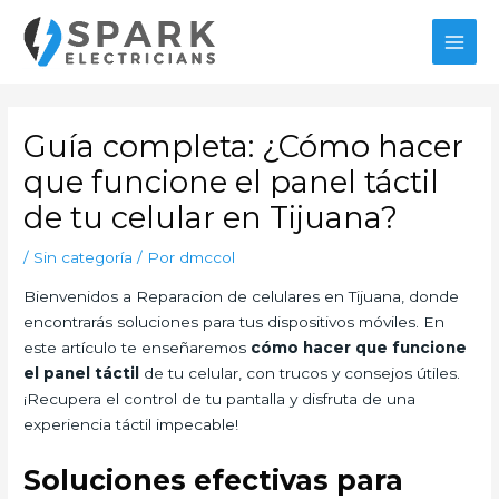
Ir
MAI
al
MEN
contenido
Navegación
de
Guía completa: ¿Cómo hacer
entradas
que funcione el panel táctil
de tu celular en Tijuana?
/
Sin categoría
/ Por
dmccol
Bienvenidos a Reparacion de celulares en Tijuana, donde
encontrarás soluciones para tus dispositivos móviles. En
este artículo te enseñaremos
cómo hacer que funcione
el panel táctil
de tu celular, con trucos y consejos útiles.
¡Recupera el control de tu pantalla y disfruta de una
experiencia táctil impecable!
Soluciones efectivas para