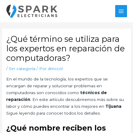
Ir
MAI
al
MEN
contenido
Navegación
de
¿Qué término se utiliza para
entradas
los expertos en reparación de
computadoras?
/
Sin categoría
/ Por
dmccol
En el mundo de la tecnología, los expertos que se
encargan de reparar y solucionar problemas en
computadoras son conocidos como
técnicos de
reparación
. En este artículo descubriremos más sobre su
labor y cómo puedes encontrar a los mejores en
Tijuana
.
Sigue leyendo para conocer todos los detalles.
¿Qué nombre reciben los