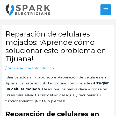
Ir
MAI
al
MEN
contenido
Navegación
de
Reparación de celulares
entradas
mojados: ¡Aprende cómo
solucionar este problema en
Tijuana!
/
Sin categoría
/ Por
dmccol
¡Bienvenidos a mi blog sobre Reparación de celulares en
Tijuana! En este artículo te contaré cómo puedes
arreglar
un celular mojado
. Descubre los pasos clave y consejos
útiles para salvar tu dispositivo del agua y recuperar su
funcionamiento. ¡No te lo pierdas!
Reparación de celulares en