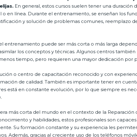
elijas.
En general, estos cursos suelen tener una duración d
 o en línea. Durante el entrenamiento, se enseñan los fun
entificación y solución de problemas comunes, reemplazo
el entrenamiento puede ser más corta o más larga dependie
asimilar los conceptos y técnicas. Algunos centros también
enos tiempo, pero requieren una mayor dedicación por pa
itución o centro de capacitación reconocido y con experien
formación de calidad. También es importante tener en cuen
ares está en constante evolución, por lo que siempre es ne
.
era más corta del mundo en el contexto de la Reparación de
conocimiento y habilidades, estos profesionales son capace
iente. Su formación constante y su experiencia les permiten b
vos. Además, gracias al creciente uso de los teléfonos móvil