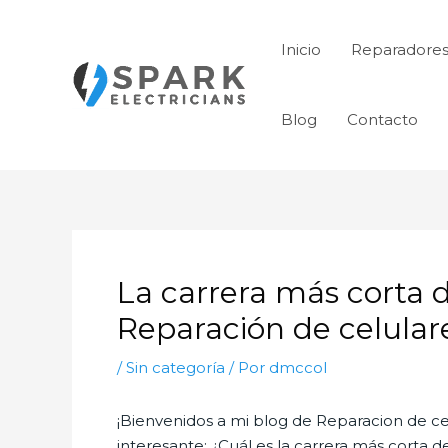
Ir
al
Inicio
Reparadores
contenido
Blog
Contacto
Navegación
de
La carrera más corta 
entradas
Reparación de celular
/
Sin categoría
/ Por
dmccol
¡Bienvenidos a mi blog de Reparacion de cel
interesante: ¿Cuál es la carrera más corta