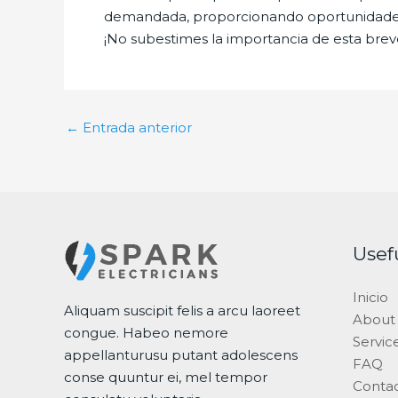
demandada, proporcionando oportunidades la
¡No subestimes la importancia de esta breve
←
Entrada anterior
Usef
Inicio
Aliquam suscipit felis a arcu laoreet
About
congue. Habeo nemore
Servic
appellanturusu putant adolescens
FAQ
conse quuntur ei, mel tempor
Conta