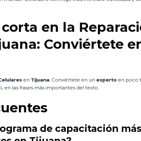
 corta en la Reparac
ijuana: Conviértete e
Celulares
en
Tijuana
: Conviértete en un
experto
en poco t
ML
en las frases más importantes del texto.
cuentes
programa de capacitación má
res en Tijuana?