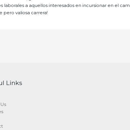
borales a aquellos interesados en incursionar en el campo
 pero valiosa carrera!
ul Links
 Us
es
ct