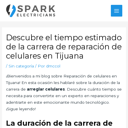
Ir
MAI
al
MEN
contenido
Navegación
de
Descubre el tiempo estimado
entradas
de la carrera de reparación de
celulares en Tijuana
/
Sin categoría
/ Por
dmccol
¡Bienvenidos a mi blog sobre Reparación de celulares en
Tijuana! En esta ocasión les hablaré sobre la duración de la
carrera de
arreglar celulares
. Descubre cuánto tiempo se
necesita para convertirte en un experto en reparaciones y
adentrarte en este emocionante mundo tecnológico.
¡Sigue leyendo!
La duración de la carrera de