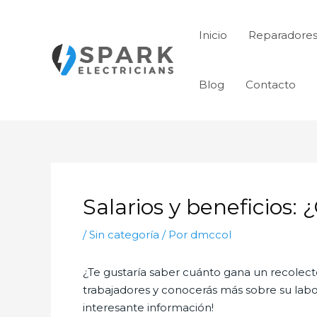
Ir
al
Inicio
Reparadores
contenido
Blog
Contacto
Navegación
de
Salarios y beneficios
entradas
/
Sin categoría
/ Por
dmccol
¿Te gustaría saber cuánto gana un recolect
trabajadores y conocerás más sobre su lab
interesante información!