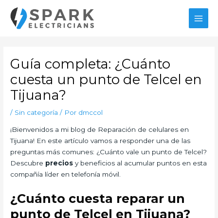
Ir
MAI
al
MEN
contenido
Navegación
de
Guía completa: ¿Cuánto
entradas
cuesta un punto de Telcel en
Tijuana?
/
Sin categoría
/ Por
dmccol
¡Bienvenidos a mi blog de Reparación de celulares en
Tijuana! En este artículo vamos a responder una de las
preguntas más comunes: ¿Cuánto vale un punto de Telcel?
Descubre
precios
y beneficios al acumular puntos en esta
compañía líder en telefonía móvil.
¿Cuánto cuesta reparar un
punto de Telcel en Tijuana?