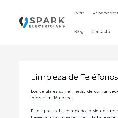
Ir
al
Inicio
Reparadores
contenido
Blog
Contacto
Limpieza de Teléfonos
Los celulares son el medio de comunicaci
internet inalámbrico.
Este aparato ha cambiado la vida de much
trayendo productividad y facilidad a la vid