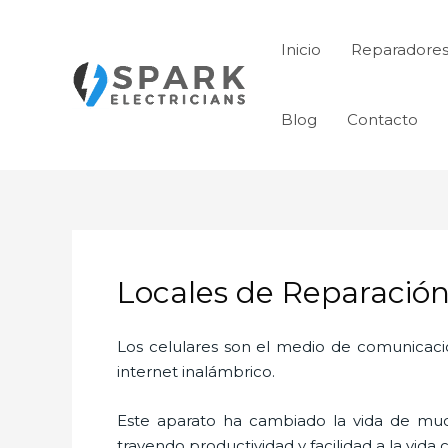
Ir
al
Inicio
Reparadores
contenido
Blog
Contacto
Locales de Reparación
Los celulares son el medio de comunicaci
internet inalámbrico.
Este aparato ha cambiado la vida de much
trayendo productividad y facilidad a la vid