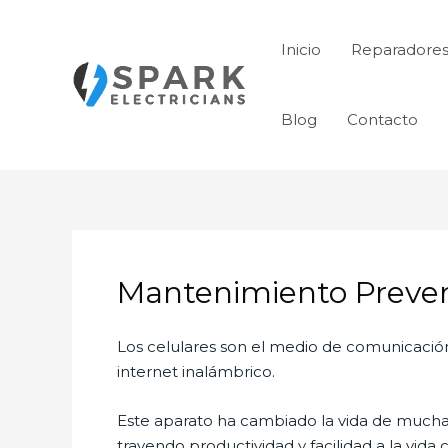
Ir
al
Inicio
Reparadores
contenido
Blog
Contacto
Mantenimiento Preven
Los celulares son el medio de comunicació
internet inalámbrico.
Este aparato ha cambiado la vida de muchas 
trayendo productividad y facilidad a la vid