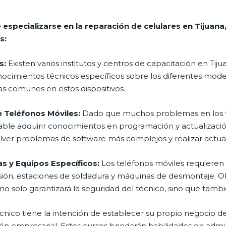
 especializarse en la reparación de celulares en Tijuan
s:
s:
Existen varios institutos y centros de capacitación en Tij
nocimientos técnicos específicos sobre los diferentes model
s comunes en estos dispositivos.
 Teléfonos Móviles:
Dado que muchos problemas en los t
able adquirir conocimientos en programación y actualizaci
solver problemas de software más complejos y realizar actual
s y Equipos Específicos:
Los teléfonos móviles requieren 
sión, estaciones de soldadura y máquinas de desmontaje. O
 solo garantizará la seguridad del técnico, sino que tambié
écnico tiene la intención de establecer su propio negocio de
n empresarial. Estos cursos brindarán habilidades en admini