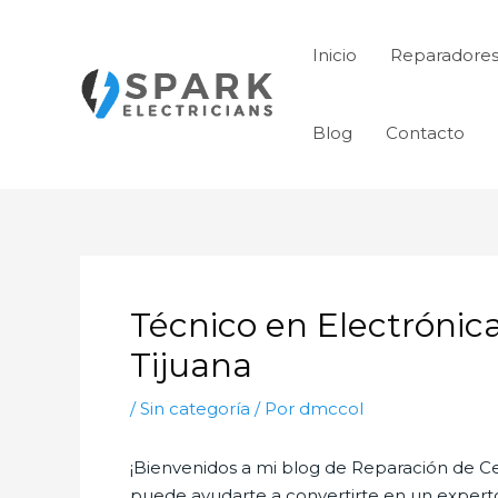
Ir
al
Inicio
Reparadores
contenido
Blog
Contacto
Navegación
de
Técnico en Electrónic
entradas
Tijuana
/
Sin categoría
/ Por
dmccol
¡Bienvenidos a mi blog de Reparación de Ce
puede ayudarte a convertirte en un experto