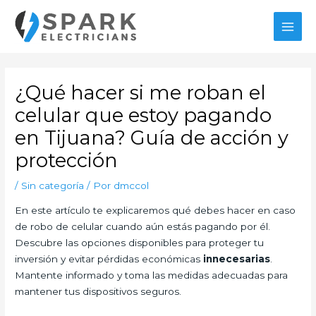
Ir
MAI
al
MEN
contenido
Navegación
de
¿Qué hacer si me roban el
entradas
celular que estoy pagando
en Tijuana? Guía de acción y
protección
/
Sin categoría
/ Por
dmccol
En este artículo te explicaremos qué debes hacer en caso
de robo de celular cuando aún estás pagando por él.
Descubre las opciones disponibles para proteger tu
inversión y evitar pérdidas económicas
innecesarias
.
Mantente informado y toma las medidas adecuadas para
mantener tus dispositivos seguros.