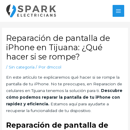
Ir
MAI
al
MEN
contenido
Navegación
de
Reparación de pantalla de
entradas
iPhone en Tijuana: ¿Qué
hacer si se rompe?
/
Sin categoría
/ Por
dmccol
En este artículo te explicaremos qué hacer si se rompe la
pantalla de tu iPhone. No te preocupes, en Reparacion de
celulares en Tijuana tenemos la solución para ti.
Descubre
cómo podemos reparar la pantalla de tu iPhone con
rapidez y eficiencia.
Estamos aquí para ayudarte a
recuperar la funcionalidad de tu dispositivo.
Reparación de pantalla de