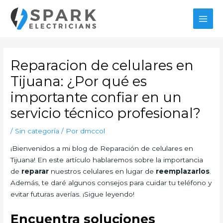
Ir
MAI
al
MEN
contenido
Navegación
de
Reparacion de celulares en
entradas
Tijuana: ¿Por qué es
importante confiar en un
servicio técnico profesional?
/
Sin categoría
/ Por
dmccol
¡Bienvenidos a mi blog de Reparación de celulares en
Tijuana! En este artículo hablaremos sobre la importancia
de
reparar
nuestros celulares en lugar de
reemplazarlos
.
Además, te daré algunos consejos para cuidar tu teléfono y
evitar futuras averías. ¡Sigue leyendo!
Encuentra soluciones