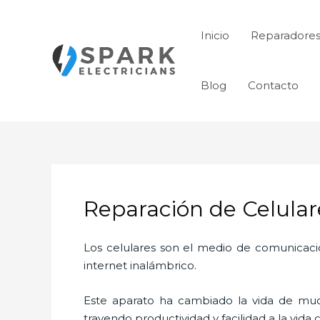
Ir
al
Inicio
Reparadores
contenido
Blog
Contacto
Reparación de Celulare
Los celulares son el medio de comunicaci
internet inalámbrico.
Este aparato ha cambiado la vida de much
trayendo productividad y facilidad a la vid