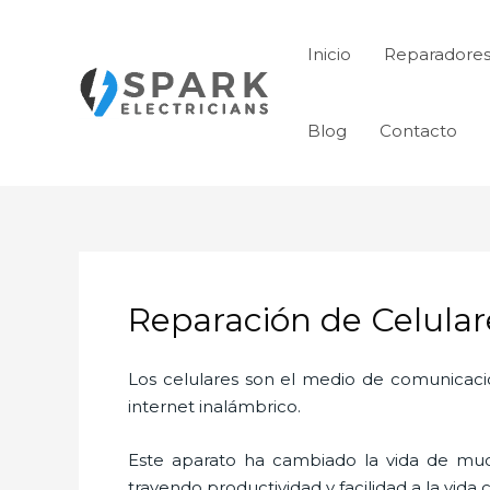
Ir
al
Inicio
Reparadores
contenido
Blog
Contacto
Reparación de Celula
Los celulares son el medio de comunicaci
internet inalámbrico.
Este aparato ha cambiado la vida de much
trayendo productividad y facilidad a la vid