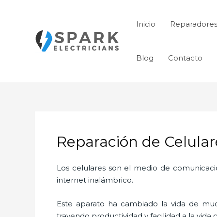
Ir
al
Inicio
Reparadores
contenido
Blog
Contacto
Reparación de Celular
Los celulares son el medio de comunicaci
internet inalámbrico.
Este aparato ha cambiado la vida de much
trayendo productividad y facilidad a la vid