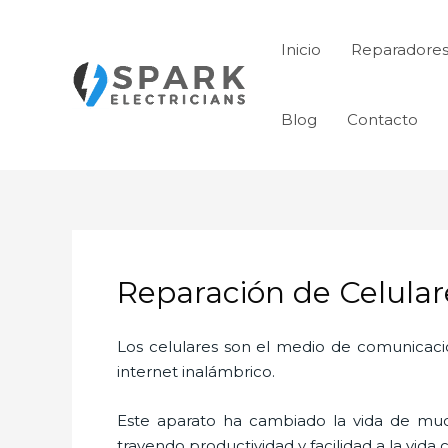
Ir
al
Inicio
Reparadores
contenido
Blog
Contacto
Reparación de Celular
Los celulares son el medio de comunicaci
internet inalámbrico.
Este aparato ha cambiado la vida de much
trayendo productividad y facilidad a la vid