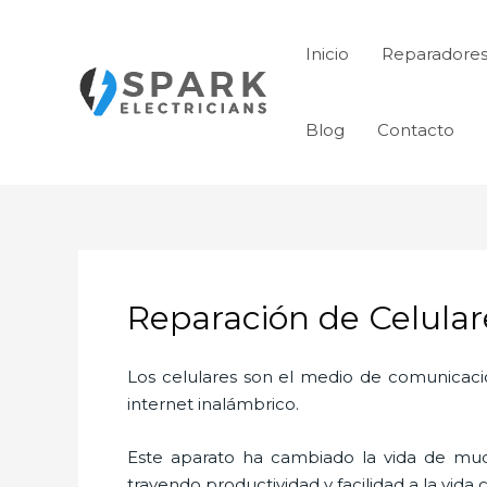
Ir
al
Inicio
Reparadores
contenido
Blog
Contacto
Reparación de Celular
Los celulares son el medio de comunicaci
internet inalámbrico.
Este aparato ha cambiado la vida de much
trayendo productividad y facilidad a la vid