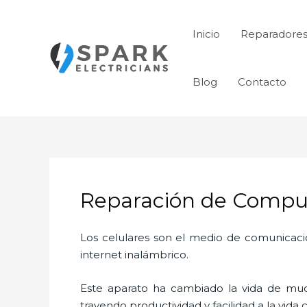
Ir
al
Inicio
Reparadores
contenido
Blog
Contacto
Reparación de Computa
Los celulares son el medio de comunicaci
internet inalámbrico.
Este aparato ha cambiado la vida de much
trayendo productividad y facilidad a la vid