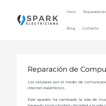
Ir
al
Inicio
Reparadores
contenido
Blog
Contacto
Reparación de Comput
Los celulares son el medio de comunicaci
internet inalámbrico.
Este aparato ha cambiado la vida de much
trayendo productividad y facilidad a la vid