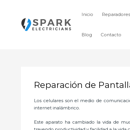
Ir
al
Inicio
Reparadores
contenido
Blog
Contacto
Reparación de Pantall
Los celulares son el medio de comunicaci
internet inalámbrico.
Este aparato ha cambiado la vida de much
trayendo productividad y facilidad a la vid