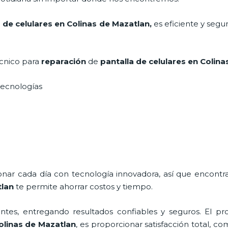
a de
celulares en Colinas de Mazatlan,
es eficiente y segu
écnico para
reparación
de
pantalla de
celulares
en Colina
s tecnologías
ionar cada día con tecnología innovadora, así que encontr
tlan
te permite ahorrar costos y tiempo.
tes, entregando resultados confiables y seguros. El pro
linas de Mazatlan
, es proporcionar satisfacción total, c