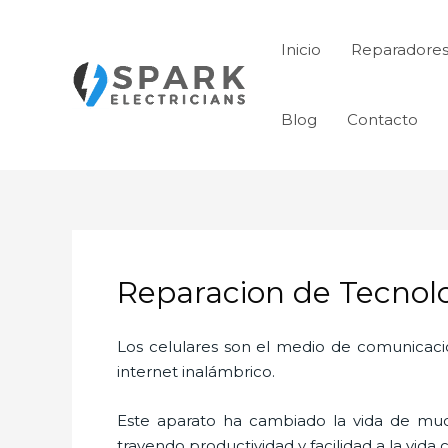
Ir
al
Inicio
Reparadores
contenido
Blog
Contacto
Reparacion de Tecnolo
Los celulares son el medio de comunicaci
internet inalámbrico.
Este aparato ha cambiado la vida de much
trayendo productividad y facilidad a la vid