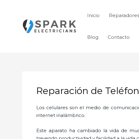
Ir
al
Inicio
Reparadores
contenido
Blog
Contacto
Reparación de Teléfon
Los celulares son el medio de comunicaci
internet inalámbrico.
Este aparato ha cambiado la vida de much
trayendo productividad y facilidad a la vid