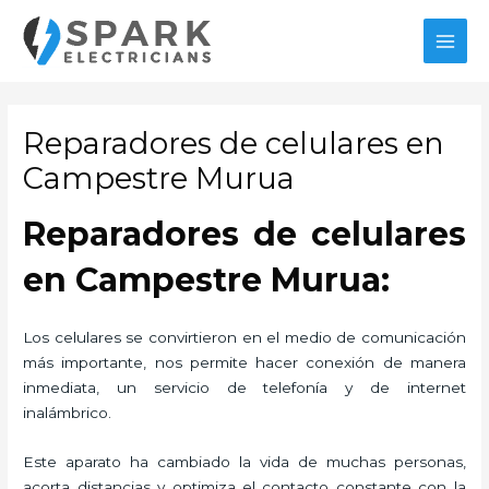
Ir
MAI
al
MEN
contenido
Reparadores de celulares en
Campestre Murua
Reparadores de celulares
en Campestre Murua:
Los celulares se convirtieron en el medio de comunicación
más importante, nos permite hacer conexión de manera
inmediata, un servicio de telefonía y de internet
inalámbrico.
Este aparato ha cambiado la vida de muchas personas,
acorta distancias y optimiza el contacto constante con la