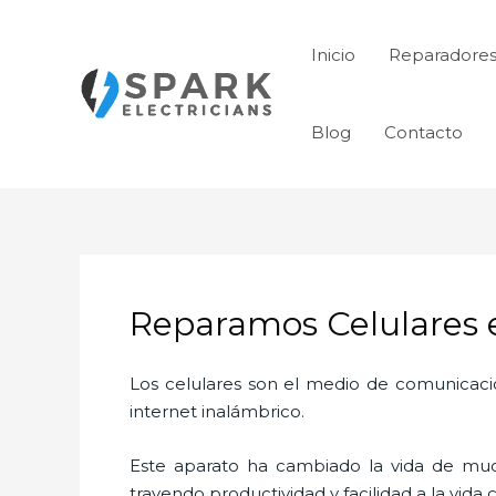
Ir
al
Inicio
Reparadores
contenido
Blog
Contacto
Reparamos Celulares 
Los celulares son el medio de comunicaci
internet inalámbrico.
Este aparato ha cambiado la vida de much
trayendo productividad y facilidad a la vid