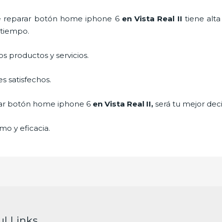
e
reparar botón home iphone 6
en Vista Real II
tiene alt
a tiempo.
 productos y servicios.
s satisfechos.
ar botón home iphone 6
en Vista Real II,
será tu mejor dec
mo y eficacia.
ul Links