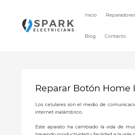
Ir
al
Inicio
Reparadores
contenido
Blog
Contacto
Reparar Botón Home Ip
Los celulares son el medio de comunicaci
internet inalámbrico.
Este aparato ha cambiado la vida de much
trayendo productividad y facilidad a la vid