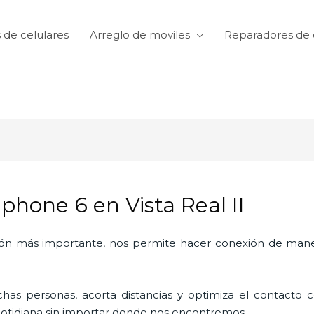
 de celulares
Arreglo de moviles
Reparadores de 
hone 6 en Vista Real II
ón más importante, nos permite hacer conexión de manera
as personas, acorta distancias y optimiza el contacto co
a cotidiana sin importar donde nos encontremos.