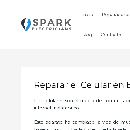
Ir
al
Inicio
Reparadores
contenido
Blog
Contacto
Reparar el Celular en E
Los celulares son el medio de comunicaci
internet inalámbrico.
Este aparato ha cambiado la vida de much
trayendo productividad y facilidad a la vid