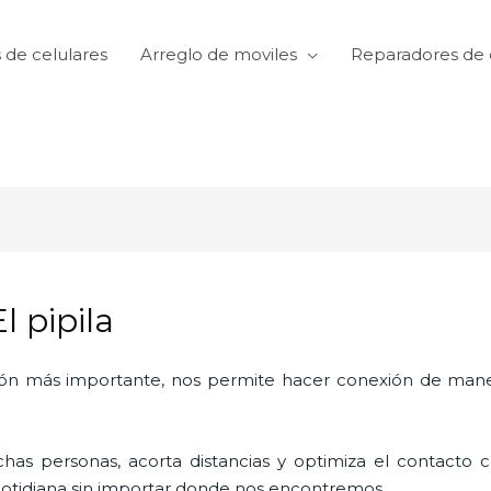
 de celulares
Arreglo de moviles
Reparadores de 
l pipila
ón más importante, nos permite hacer conexión de manera
as personas, acorta distancias y optimiza el contacto co
a cotidiana sin importar donde nos encontremos.