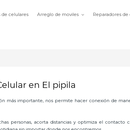
 de celulares
Arreglo de moviles
Reparadores de 
elular en El pipila
ón más importante, nos permite hacer conexión de manera
as personas, acorta distancias y optimiza el contacto co
a cotidiana sin importar donde nos encontremos.