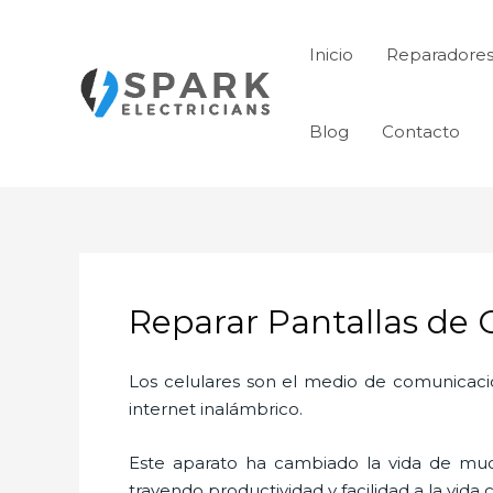
Ir
al
Inicio
Reparadores
contenido
Blog
Contacto
Reparar Pantallas de C
Los celulares son el medio de comunicaci
internet inalámbrico.
Este aparato ha cambiado la vida de much
trayendo productividad y facilidad a la vid