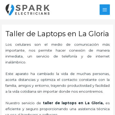
Ir
MAI
al
MEN
contenido
Taller de Laptops en La Gloria
Los celulares son el medio de comunicación más
importante, nos permite hacer conexión de manera
inmediata, un servicio de telefonía y de internet
inalámbrico.
Este aparato ha cambiado la vida de muchas personas,
acorta distancias y optimiza el contacto constante con la
familia, amigos y entorno, trayendo productividad y facilidad
a la vida cotidiana sin importar donde nos encontremos.
Nuestro servicio de
taller de laptops
en La Gloria,
es
eficiente y seguro proporcionando una asistencia técnica
ya sea al hardware o software.