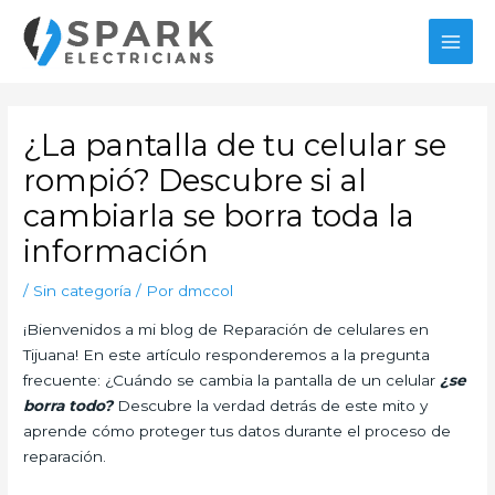
Ir
MAI
al
MEN
contenido
Navegación
de
¿La pantalla de tu celular se
entradas
rompió? Descubre si al
cambiarla se borra toda la
información
/
Sin categoría
/ Por
dmccol
¡Bienvenidos a mi blog de Reparación de celulares en
Tijuana! En este artículo responderemos a la pregunta
frecuente: ¿Cuándo se cambia la pantalla de un celular
¿se
borra todo?
Descubre la verdad detrás de este mito y
aprende cómo proteger tus datos durante el proceso de
reparación.