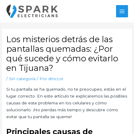
Ir
MAI
al
MEN
contenido
Navegación
de
Los misterios detrás de las
entradas
pantallas quemadas: ¿Por
qué sucede y cómo evitarlo
en Tijuana?
/
Sin categoría
/ Por
dmccol
Si tu pantalla se ha quemado, no te preocupes, estás en el
lugar correcto. En este artículo te explicaremos las posibles
causas de este problema en los celulares y cómo
solucionarlo. ¡No pierdas más tiempo y descubre cómo
evitar que tu pantalla se queme!
Principales causas de