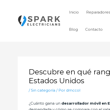
Ir
al
Inicio
Reparadores
contenido
Blog
Contacto
Navegación
de
Descubre en qué rango
entradas
Estados Unidos
/
Sin categoría
/ Por
dmccol
¿Cuánto gana un
desarrollador móvil en 
demandada y cómo se compara con el salari