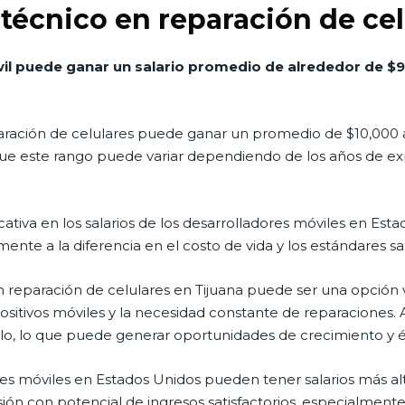
écnico en reparación de cel
il puede ganar un salario promedio de alrededor de $95
eparación de celulares puede ganar un promedio de $10,000
 este rango puede variar dependiendo de los años de exper
icativa en los salarios de los desarrolladores móviles en Est
mente a la diferencia en el costo de vida y los estándares s
en reparación de celulares en Tijuana puede ser una opción
sitivos móviles y la necesidad constante de reparaciones.
llo, lo que puede generar oportunidades de crecimiento y éx
es móviles en Estados Unidos pueden tener salarios más alt
ión con potencial de ingresos satisfactorios, especialmente 