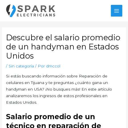
Ir
MAI
al
MEN
contenido
Navegación
de
Descubre el salario promedio
entradas
de un handyman en Estados
Unidos
/
Sin categoría
/ Por
dmccol
Si estás buscando información sobre Reparación de
celulares en Tijuana y te preguntas ¿cuánto gana un
handyman en USA? ¡No busques más! En este artículo
analizaremos los ingresos de estos profesionales en
Estados Unidos.
Salario promedio de un
técnico en reparación de